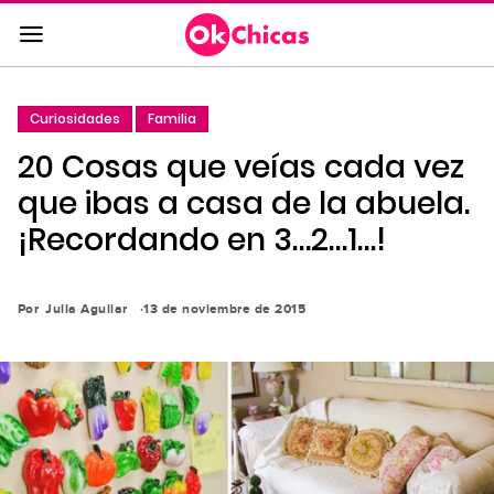
Saltar
al
contenido
principal
Curiosidades
Familia
Saltar
20 Cosas que veías cada vez
a
la
que ibas a casa de la abuela.
navegación
¡Recordando en 3…2…1…!
principal
Por
Julia Aguilar
13 de noviembre de 2015