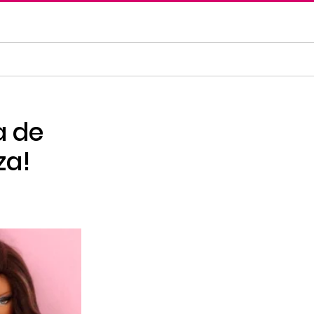
a de
za!