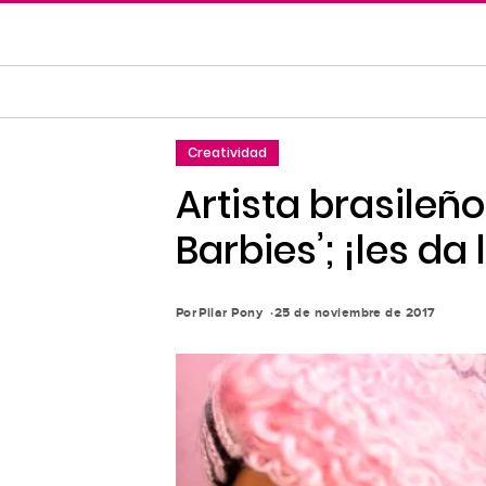
Saltar
al
contenido
principal
Saltar
Creatividad
a
la
Artista brasileño
navegación
Barbies’; ¡les da
principal
Por
Pilar Pony
25 de noviembre de 2017