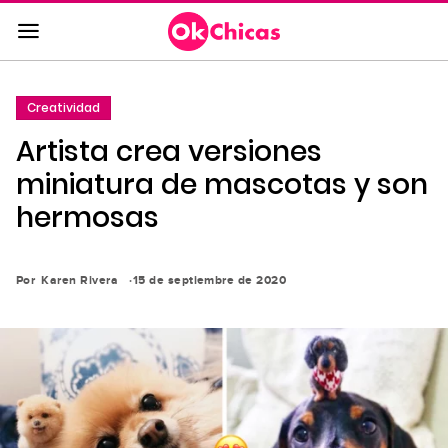
Saltar
al
contenido
principal
Creatividad
Saltar
Artista crea versiones
a
la
miniatura de mascotas y son
navegación
hermosas
principal
Por
Karen Rivera
15 de septiembre de 2020