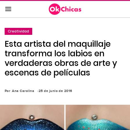
Saltar
al
contenido
principal
Creatividad
Saltar
Esta artista del maquillaje
a
la
transforma los labios en
navegación
verdaderas obras de arte y
principal
escenas de películas
Por
Ana Carolina
25 de junio de 2016