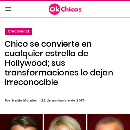
Saltar
al
contenido
principal
Creatividad
Saltar
Chico se convierte en
a
la
cualquier estrella de
navegación
Hollywood; sus
principal
transformaciones lo dejan
irreconocible
Por
Haide Morales
22 de noviembre de 2017