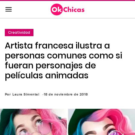
Saltar
al
contenido
principal
Creatividad
Saltar
Artista francesa ilustra a
a
la
personas comunes como si
navegación
fueran personajes de
principal
películas animadas
Por
Laura Simental
18 de noviembre de 2018