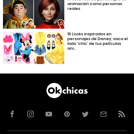
animación como personas
reales
15 Looks inspirados en
personajes de Disney; saca el
lado ‘chic’ de tus películas
ani...
Facebook
Instagram
YouTube
Pinterest
Twitter
Correo
RSS