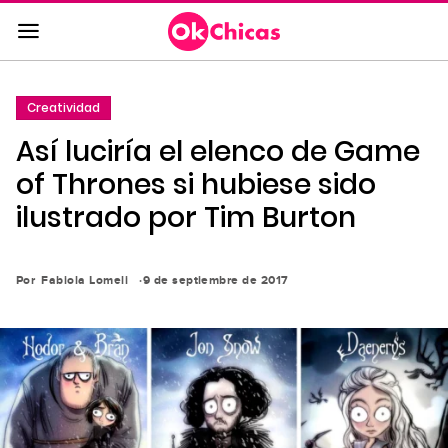
Saltar
al
contenido
principal
Creatividad
Saltar
Así luciría el elenco de Game
a
la
of Thrones si hubiese sido
navegación
ilustrado por Tim Burton
principal
Por
Fabiola Lomeli
9 de septiembre de 2017