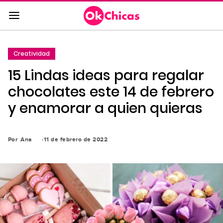
Saltar
al
contenido
principal
Creatividad
Saltar
15 Lindas ideas para regalar
a
la
chocolates este 14 de febrero
navegación
y enamorar a quien quieras
principal
Por
Ana
11 de febrero de 2022