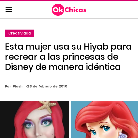
Saltar
al
contenido
principal
Creatividad
Saltar
Esta mujer usa su Hiyab para
a
la
recrear a las princesas de
navegación
Disney de manera idéntica
principal
Por
Piosh
28 de febrero de 2016