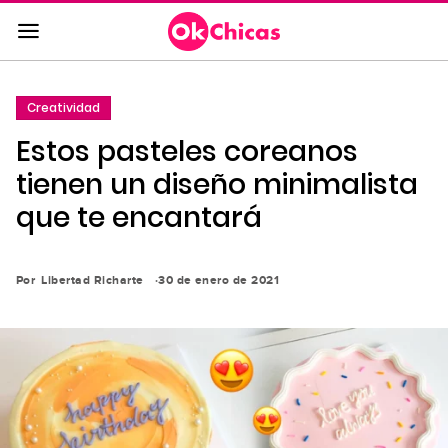
Saltar
al
contenido
principal
Creatividad
Saltar
Estos pasteles coreanos
a
la
tienen un diseño minimalista
navegación
que te encantará
principal
Por
Libertad Richarte
30 de enero de 2021