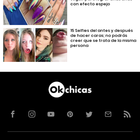
con efecto espejo
15 Selfies del antes y después
de hacer caras; no podrás
creer que se trata de la misma
persona
Facebook
Instagram
YouTube
Pinterest
Twitter
Correo
RSS