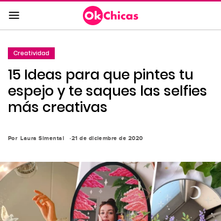
Saltar
al
contenido
principal
Creatividad
Saltar
15 Ideas para que pintes tu
a
la
espejo y te saques las selfies
navegación
más creativas
principal
Por
Laura Simental
21 de diciembre de 2020