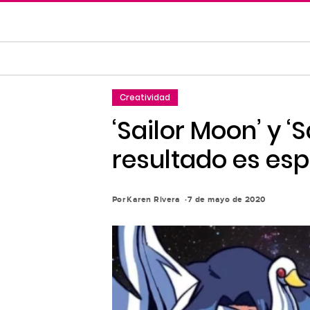
Saltar
al
contenido
principal
Saltar
Creatividad
a
la
‘Sailor Moon’ y ‘S
navegación
resultado es es
principal
Por
Karen Rivera
7 de mayo de 2020