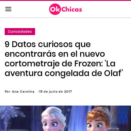
Saltar
al
contenido
principal
Curiosidades
Saltar
9 Datos curiosos que
a
la
encontrarás en el nuevo
navegación
cortometraje de Frozen: ‘La
principal
aventura congelada de Olaf’
Por
Ana Carolina
15 de junio de 2017