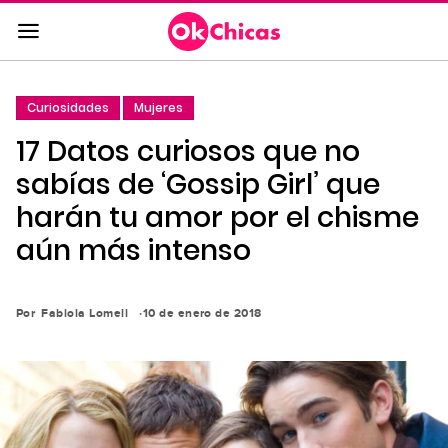
Saltar
al
contenido
principal
Curiosidades
Mujeres
Saltar
17 Datos curiosos que no
a
la
sabías de ‘Gossip Girl’ que
navegación
harán tu amor por el chisme
principal
aún más intenso
Por
Fabiola Lomeli
10 de enero de 2018