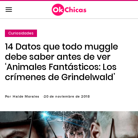
Saltar
al
contenido
principal
Curiosidades
Saltar
14 Datos que todo muggle
a
la
debe saber antes de ver
navegación
‘Animales Fantásticos: Los
principal
crímenes de Grindelwald’
Por
Haide Morales
20 de noviembre de 2018