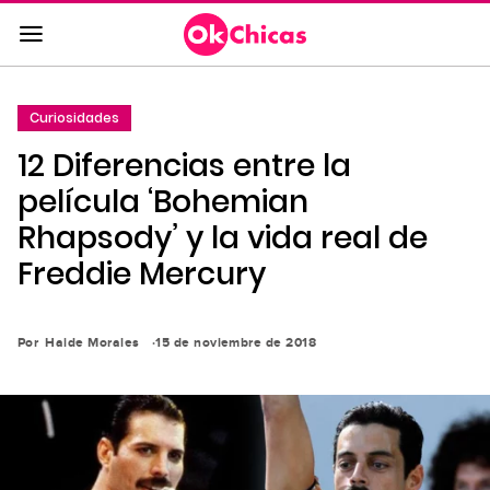
Saltar
al
contenido
principal
Curiosidades
Saltar
12 Diferencias entre la
a
la
película ‘Bohemian
navegación
Rhapsody’ y la vida real de
principal
Freddie Mercury
Por
Haide Morales
15 de noviembre de 2018