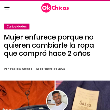
Saltar
al
contenido
principal
Curiosidades
Saltar
Mujer enfurece porque no
a
la
quieren cambiarle la ropa
navegación
que compró hace 2 años
principal
Por
Fabiola Arenas
12 de enero de 2023