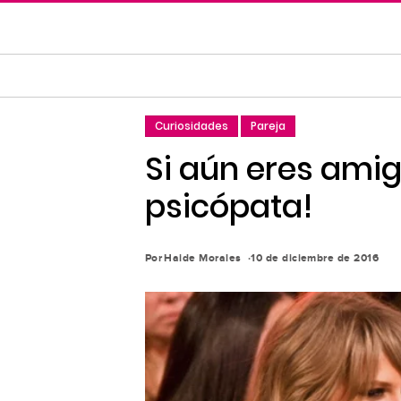
Saltar
al
contenido
principal
Saltar
Curiosidades
Pareja
a
la
Si aún eres amig
navegación
psicópata!
principal
Por
Haide Morales
10 de diciembre de 2016