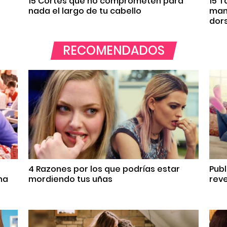
s
15 Cortes que no comprometen para
15 
nada el largo de tu cabello
mane
dor
RECOMENDADOS
4 Razones por los que podrías estar
Pub
na
mordiendo tus uñas
reve