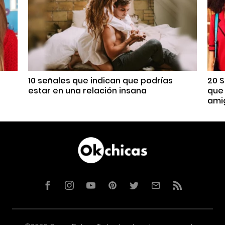
10 señales que indican que podrías
20 S
estar en una relación insana
que 
ami
Facebook
Instagram
YouTube
Pinterest
Twitter
Correo
RSS