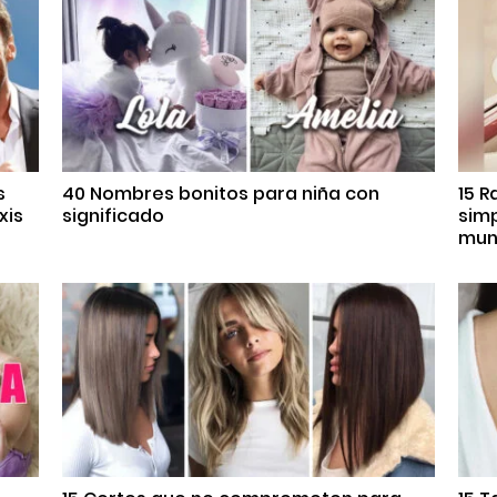
s
40 Nombres bonitos para niña con
15 R
xis
significado
sim
mun