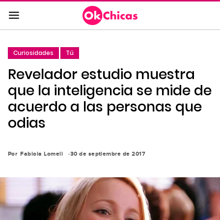
Saltar
al
contenido
principal
Curiosidades
Tú
Saltar
Revelador estudio muestra
a
la
que la inteligencia se mide de
navegación
acuerdo a las personas que
principal
odias
Por
Fabiola Lomeli
30 de septiembre de 2017