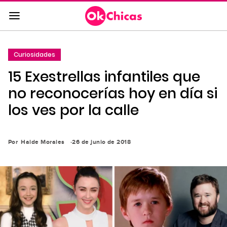
Saltar
al
contenido
principal
Curiosidades
Saltar
15 Exestrellas infantiles que
a
la
no reconocerías hoy en día si
navegación
los ves por la calle
principal
Por
Haide Morales
26 de junio de 2018