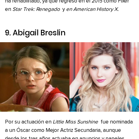
ha rehabilitado, ya que regresó en el 2015 como Fixer
en
Star Trek: Renegado
y
en American History X.
9. Abigail Breslin
Por su actuación en
Little Miss Sunshine
fue nominada
a un Óscar como Mejor Actriz Secundaria, aunque
desde los tres años actuaba en anuncios y papeles