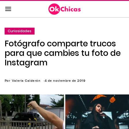
Saltar
al
contenido
principal
Curiosidades
Saltar
Fotógrafo comparte trucos
a
la
para que cambies tu foto de
navegación
Instagram
principal
Por
Valeria Calderón
4 de noviembre de 2019