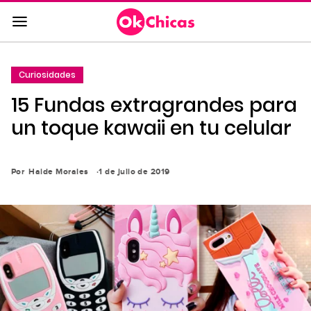
Saltar
al
contenido
principal
Curiosidades
Saltar
15 Fundas extragrandes para
a
la
un toque kawaii en tu celular
navegación
principal
Por
Haide Morales
1 de julio de 2019