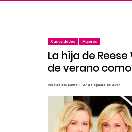
Saltar
al
contenido
principal
Saltar
Curiosidades
Mujeres
a
la
La hija de Reese
navegación
de verano como 
principal
Por
Fabiola Lomeli
27 de agosto de 2017