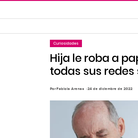
Saltar
al
contenido
principal
Saltar
Curiosidades
a
la
Hija le roba a p
navegación
todas sus redes 
principal
Por
Fabiola Arenas
24 de diciembre de 2022