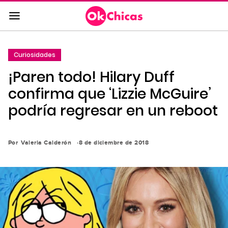
Saltar
al
contenido
principal
Curiosidades
Saltar
¡Paren todo! Hilary Duff
a
la
confirma que ‘Lizzie McGuire’
navegación
podría regresar en un reboot
principal
Por
Valeria Calderón
8 de diciembre de 2018