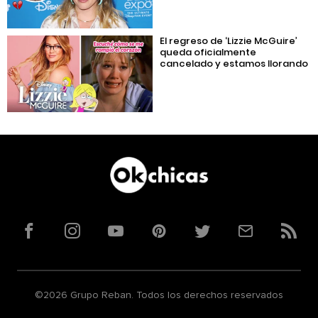
El regreso de ‘Lizzie McGuire’
queda oficialmente
cancelado y estamos llorando
Facebook
Instagram
YouTube
Pinterest
Twitter
Correo
RSS
©2026 Grupo Reban. Todos los derechos reservados