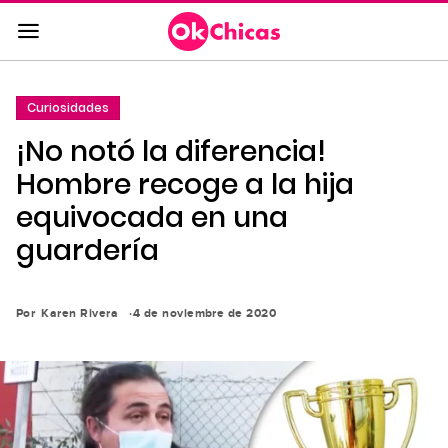
Saltar
al
contenido
principal
Curiosidades
Saltar
¡No notó la diferencia!
a
la
Hombre recoge a la hija
navegación
equivocada en una
principal
guardería
Por
Karen Rivera
4 de noviembre de 2020