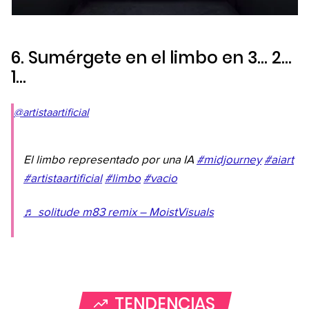
6. Sumérgete en el limbo en 3… 2…
1…
@artistaartificial
El limbo representado por una IA
#midjourney
#aiart
#artistaartificial
#limbo
#vacio
♬ solitude m83 remix – MoistVisuals
TENDENCIAS