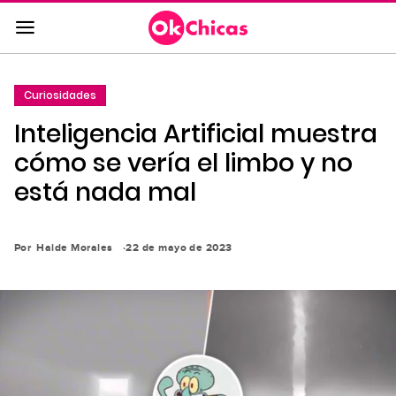
Saltar
al
contenido
principal
Curiosidades
Saltar
Inteligencia Artificial muestra
a
la
cómo se vería el limbo y no
navegación
está nada mal
principal
Por
Haide Morales
22 de mayo de 2023