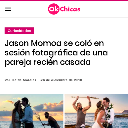
Saltar
al
contenido
principal
Curiosidades
Saltar
Jason Momoa se coló en
a
la
sesión fotográfica de una
navegación
pareja recién casada
principal
Por
Haide Morales
26 de diciembre de 2018