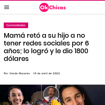
Saltar
al
contenido
principal
Curiosidades
Saltar
Mamá retó a su hijo a no
a
la
tener redes sociales por 6
navegación
años; lo logró y le dio 1800
principal
dólares
Por
Haide Morales
13 de abril de 2022