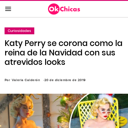
Saltar
al
contenido
principal
Curiosidades
Saltar
Katy Perry se corona como la
a
la
reina de la Navidad con sus
navegación
atrevidos looks
principal
Por
Valeria Calderón
20 de diciembre de 2019