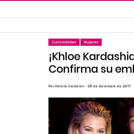
Saltar
al
contenido
principal
Saltar
Curiosidades
Mujeres
a
la
¡Khloe Kardashian
navegación
Confirma su em
principal
Por
Valeria Calderón
25 de diciembre de 2017