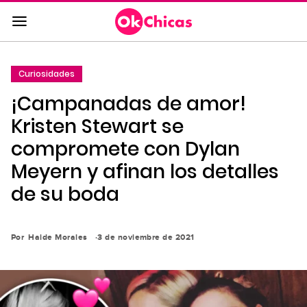
Saltar
al
contenido
principal
Curiosidades
Saltar
¡Campanadas de amor!
a
la
Kristen Stewart se
navegación
compromete con Dylan
principal
Meyern y afinan los detalles
de su boda
Por
Haide Morales
3 de noviembre de 2021