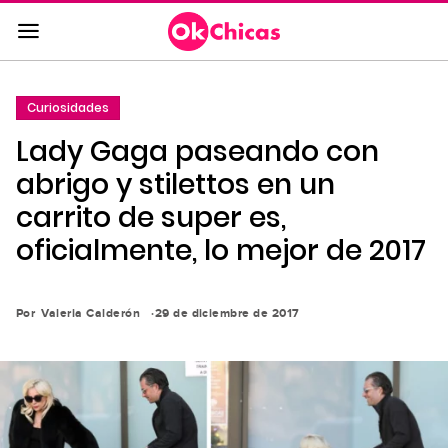
Saltar
al
contenido
principal
Curiosidades
Saltar
Lady Gaga paseando con
a
la
abrigo y stilettos en un
navegación
carrito de super es,
principal
oficialmente, lo mejor de 2017
Por
Valeria Calderón
29 de diciembre de 2017