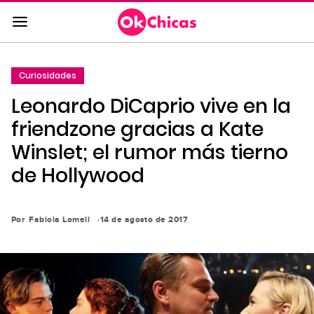
Saltar
al
contenido
principal
Curiosidades
Saltar
Leonardo DiCaprio vive en la
a
la
friendzone gracias a Kate
navegación
Winslet; el rumor más tierno
principal
de Hollywood
Por
Fabiola Lomeli
14 de agosto de 2017