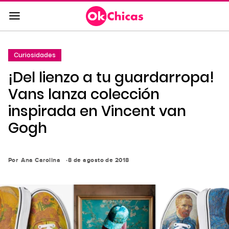
Saltar
al
contenido
principal
Curiosidades
Saltar
¡Del lienzo a tu guardarropa!
a
la
Vans lanza colección
navegación
inspirada en Vincent van
principal
Gogh
Por
Ana Carolina
8 de agosto de 2018