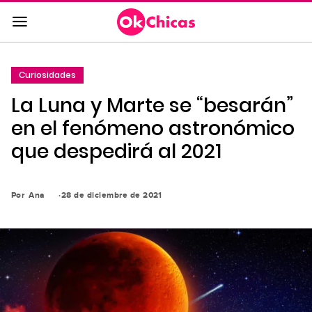
Saltar
al
contenido
principal
Curiosidades
Saltar
La Luna y Marte se “besarán”
a
la
en el fenómeno astronómico
navegación
que despedirá al 2021
principal
Por
Ana
28 de diciembre de 2021