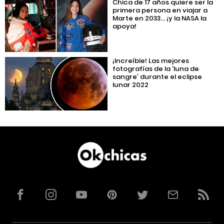
Chica de 17 años quiere ser la
primera persona en viajar a
Marte en 2033… ¡y la NASA la
apoya!
¡Increíble! Las mejores
fotografías de la ‘luna de
sangre’ durante el eclipse
lunar 2022
Facebook
Instagram
YouTube
Pinterest
Twitter
Correo
RSS