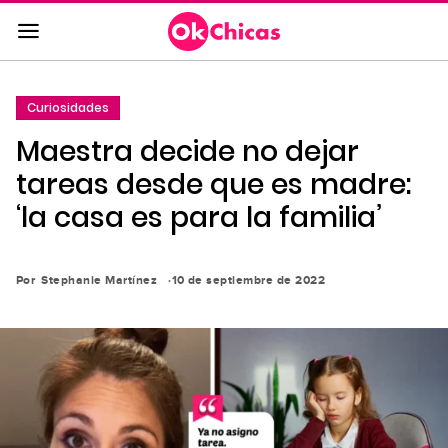
Saltar
al
contenido
principal
Curiosidades
Saltar
Maestra decide no dejar
a
la
tareas desde que es madre:
navegación
‘la casa es para la familia’
principal
Por
Stephanie Martínez
10 de septiembre de 2022