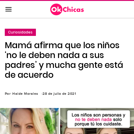
Saltar
al
contenido
principal
Curiosidades
Saltar
Mamá afirma que los niños
a
la
‘no le deben nada a sus
navegación
padres’ y mucha gente está
principal
de acuerdo
Por
Haide Morales
28 de julio de 2021