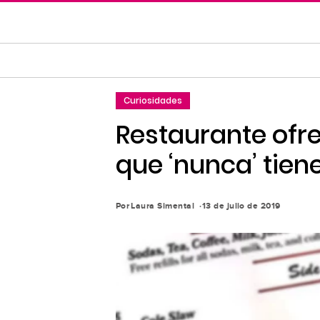
Saltar
al
contenido
principal
Saltar
Curiosidades
a
la
Restaurante ofre
navegación
que ‘nunca’ tie
principal
Por
Laura Simental
13 de julio de 2019