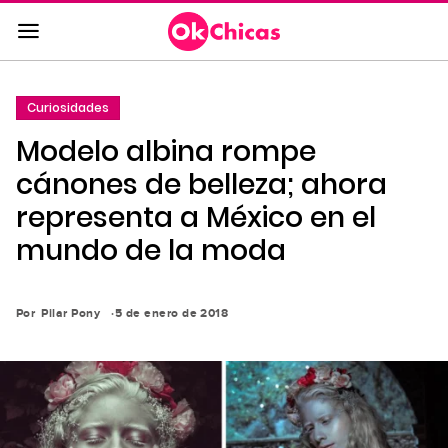
Saltar
al
contenido
principal
Curiosidades
Saltar
Modelo albina rompe
a
la
cánones de belleza; ahora
navegación
representa a México en el
principal
mundo de la moda
Por
Pilar Pony
5 de enero de 2018