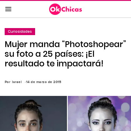
Saltar
al
contenido
principal
Curiosidades
Saltar
Mujer manda “Photoshopear”
a
la
su foto a 25 países: ¡El
navegación
resultado te impactará!
principal
Por
Israel
14 de marzo de 2015