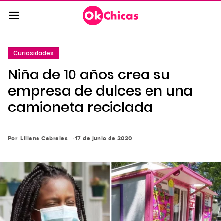
Saltar
al
contenido
principal
Curiosidades
Saltar
Niña de 10 años crea su
a
la
empresa de dulces en una
navegación
camioneta reciclada
principal
Por
Liliana Cabrales
17 de junio de 2020