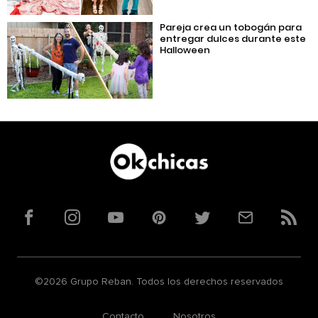
Pareja crea un tobogán para
entregar dulces durante este
Halloween
Facebook
Instagram
YouTube
Pinterest
Twitter
Correo
RSS
©2026 Grupo Reban. Todos los derechos reservados
Contacto
Nosotros