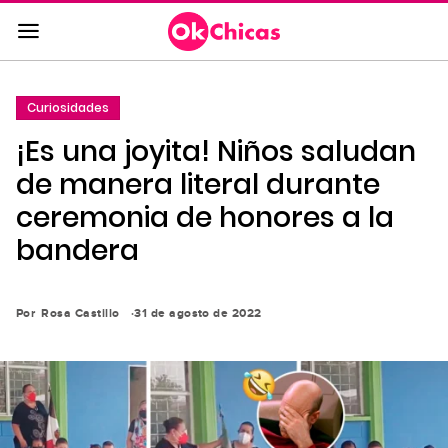
Saltar
al
contenido
principal
Curiosidades
Saltar
¡Es una joyita! Niños saludan
a
la
de manera literal durante
navegación
ceremonia de honores a la
principal
bandera
Por
Rosa Castillo
31 de agosto de 2022