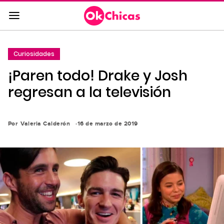
Saltar
al
contenido
principal
Curiosidades
Saltar
¡Paren todo! Drake y Josh
a
la
regresan a la televisión
navegación
principal
Por
Valeria Calderón
16 de marzo de 2019