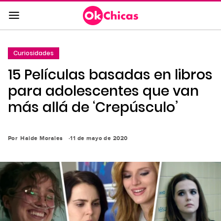
Saltar
al
contenido
principal
Curiosidades
Saltar
15 Películas basadas en libros
a
la
para adolescentes que van
navegación
más allá de ‘Crepúsculo’
principal
Por
Haide Morales
11 de mayo de 2020