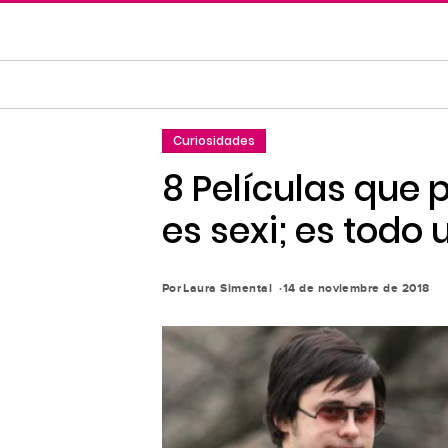
Saltar
al
contenido
principal
Saltar
Curiosidades
a
la
8 Películas que 
navegación
es sexi; es todo
principal
Por
Laura Simental
14 de noviembre de 2018