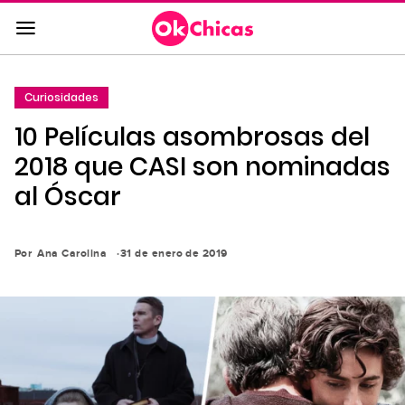
Saltar
al
contenido
principal
Curiosidades
Saltar
10 Películas asombrosas del
a
la
2018 que CASI son nominadas
navegación
al Óscar
principal
Por
Ana Carolina
31 de enero de 2019