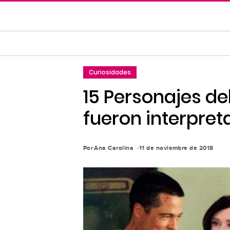
Saltar
al
contenido
principal
Saltar
Curiosidades
a
la
15 Personajes del
navegación
fueron interpret
principal
Por
Ana Carolina
11 de noviembre de 2018