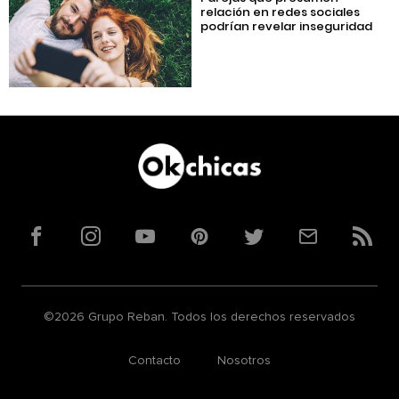
relación en redes sociales
podrían revelar inseguridad
Facebook
Instagram
YouTube
Pinterest
Twitter
Correo
RSS
©2026 Grupo Reban. Todos los derechos reservados
Contacto
Nosotros