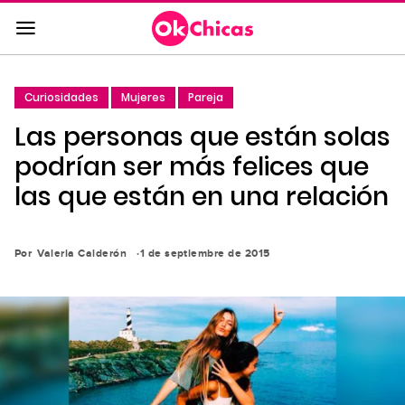
Saltar
al
contenido
principal
Curiosidades
Mujeres
Pareja
Saltar
Las personas que están solas
a
la
podrían ser más felices que
navegación
las que están en una relación
principal
Por
Valeria Calderón
1 de septiembre de 2015