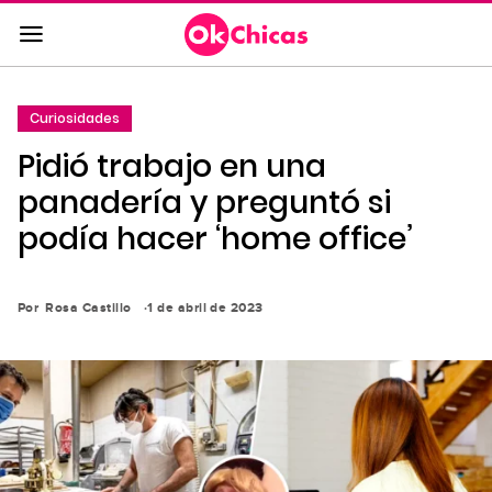
Saltar
al
contenido
principal
Curiosidades
Saltar
Pidió trabajo en una
a
la
panadería y preguntó si
navegación
podía hacer ‘home office’
principal
Por
Rosa Castillo
1 de abril de 2023